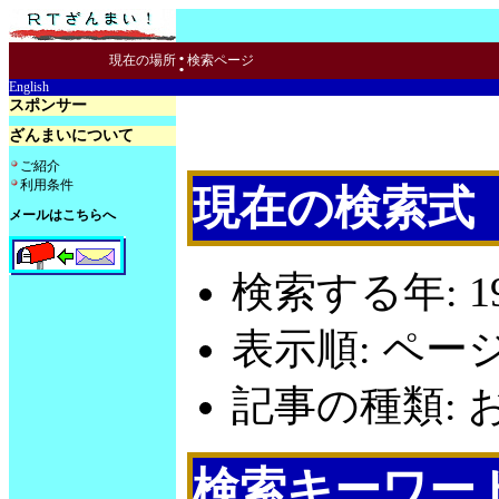
:
現在の場所
検索ページ
English
スポンサー
ざんまいについて
ご紹介
利用条件
現在の検索式
メールはこちらへ
検索する年: 19
表示順: ペー
記事の種類: お
検索キーワー