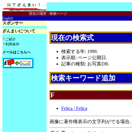
現在の場所
:
検索ページ
English
スポンサー
ざんまいについて
現在の検索式
ご紹介
利用条件
検索する年: 1999.
メールはこちらへ
表示順: ページ公開日.
記事の種類: お写真DB.
検索キーワード追加
F
Felica / Felica
画像に著作権表示の文字列がでる場合