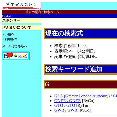
現在の場所
:
検索ページ
English
スポンサー
ざんまいについて
現在の検索式
ご紹介
利用条件
検索する年: 1999.
メールはこちらへ
表示順: ページ公開日.
記事の種類: お写真DB.
検索キーワード追加
G
GLA (Greater London Authority) / G
GNER / GNER
[RyCo]
GTO / GTO
[RyTm]
GWR / GWR
[RyCo]