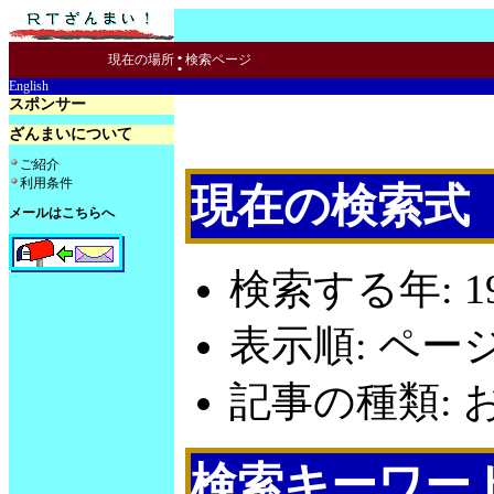
:
現在の場所
検索ページ
English
スポンサー
ざんまいについて
ご紹介
利用条件
現在の検索式
メールはこちらへ
検索する年: 19
表示順: ペー
記事の種類: お
検索キーワー