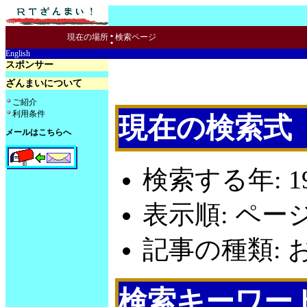
:
現在の場所
検索ページ
English
スポンサー
ざんまいについて
ご紹介
利用条件
現在の検索式
メールはこちらへ
検索する年: 19
表示順: ペー
記事の種類: お
検索キーワー