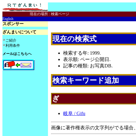
現在の場所
:
検索ページ
English
スポンサー
ざんまいについて
現在の検索式
ご紹介
利用条件
検索する年: 1999.
メールはこちらへ
表示順: ページ公開日.
記事の種類: お写真DB.
検索キーワード追加
ぎ
岐阜 / Gifu
画像に著作権表示の文字列がでる場合