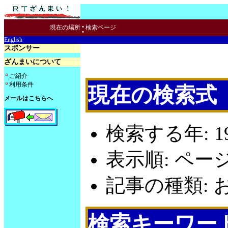
:
現在の場所
検索ページ
English
スポンサー
ざんまいについて
ご紹介
利用条件
現在の検索式
メールはこちらへ
検索する年: 19
表示順: ペー
記事の種類: お
検索キーワー