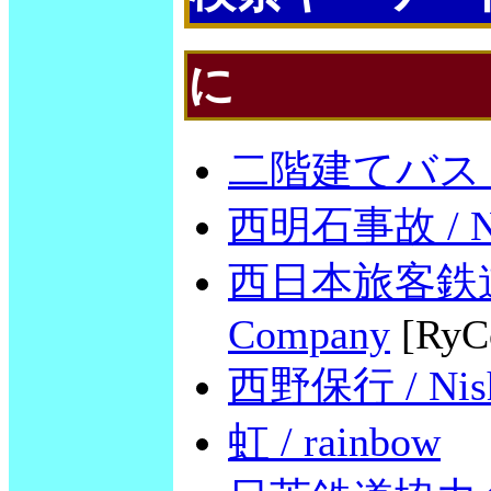
に
二階建てバス / do
西明石事故 / Nish
西日本旅客鉄道 / W
Company
[RyC
西野保行 / Nishi
虹 / rainbow