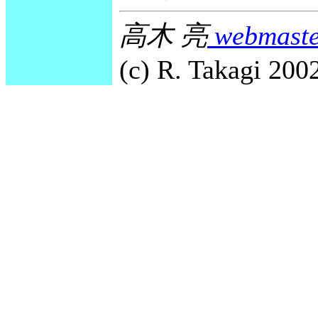
高木 亮
webmaste
(c) R. Takagi 2002