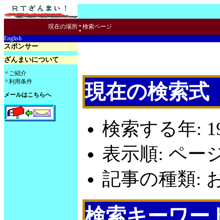
:
現在の場所
検索ページ
English
スポンサー
ざんまいについて
ご紹介
利用条件
現在の検索式
メールはこちらへ
検索する年: 19
表示順: ペー
記事の種類: お
検索キーワー