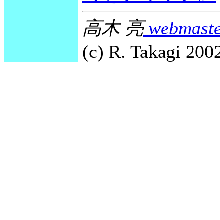
高木 亮
webmaste
(c) R. Takagi 2002