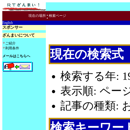
:
現在の場所
検索ページ
English
スポンサー
ざんまいについて
ご紹介
利用条件
現在の検索式
メールはこちらへ
検索する年: 19
表示順: ペー
記事の種類: お
検索キーワー