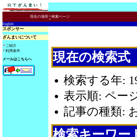
:
現在の場所
検索ページ
English
スポンサー
ざんまいについて
ご紹介
利用条件
現在の検索式
メールはこちらへ
検索する年: 19
表示順: ペー
記事の種類: お
検索キーワー