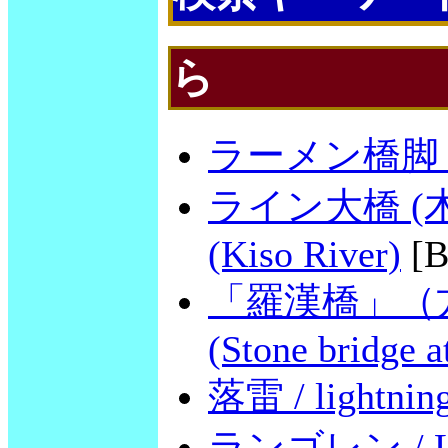
ら
ラーメン橋脚 / ri
ライン大橋 (木曽川)
(Kiso River)
[B
「羅漢橋」（方広寺
(Stone bridge 
落雷 / lightnin
ランゴレン / Lla