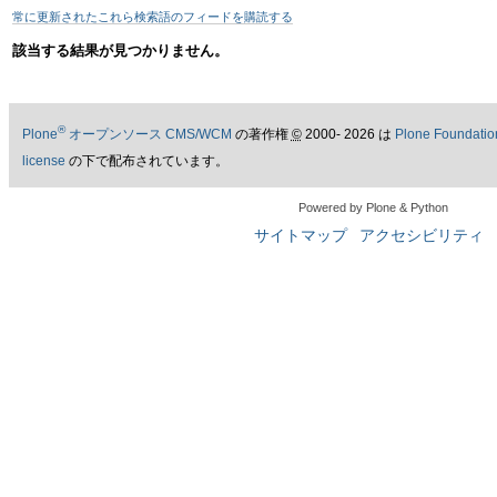
ゲ
常に更新されたこれら検索語のフィードを購読する
ー
該当する結果が見つかりません。
シ
ョ
®
Plone
オープンソース CMS/WCM
の著作権
©
2000- 2026 は
Plone Foundatio
license
の下で配布されています。
ン
Powered by Plone & Python
に
サイトマップ
アクセシビリティ
飛
ぶ