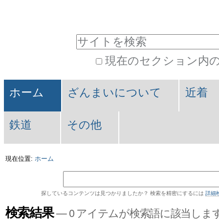
パ
コ
ン
ー
サイトを検索
テ
ソ
現在のセクション内
ン
ナ
詳
ツ
セ
ル
細
ホーム
ざんまいについて
近着
に
検
ク
ツ
索
飛
鉄道
その他
シ
ー
ぶ
ョ
ル
現在位置:
ホーム
|
ン
ナ
探しているコンテンツは見つかりましたか？ 検索を精密にするには
詳細
ビ
検索結果
—
0 アイテムが検索語に該当しま