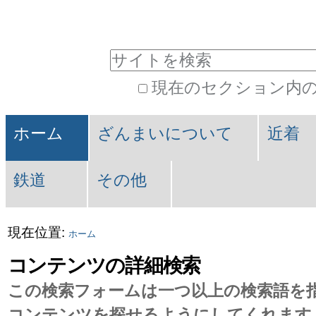
パ
コ
ン
ー
サイトを検索
テ
ソ
現在のセクション内
ン
ナ
詳
ツ
セ
ル
細
ホーム
ざんまいについて
近着
に
検
ク
ツ
索
飛
鉄道
その他
シ
ー
ぶ
ョ
ル
|
現在位置:
ホーム
ン
ナ
コンテンツの詳細検索
ビ
この検索フォームは一つ以上の検索語を
コンテンツを探せるようにしてくれます