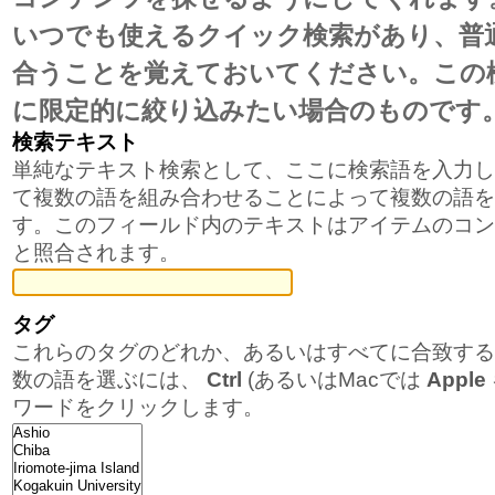
ゲ
いつでも使えるクイック検索があり、普
ー
合うことを覚えておいてください。この
シ
に限定的に絞り込みたい場合のものです
ョ
検索テキスト
単純なテキスト検索として、ここに検索語を入力し
ン
て複数の語を組み合わせることによって複数の語を
に
す。このフィールド内のテキストはアイテムのコン
と照合されます。
飛
ぶ
タグ
これらのタグのどれか、あるいはすべてに合致する
数の語を選ぶには、
Ctrl
(あるいはMacでは
Apple
ワードをクリックします。