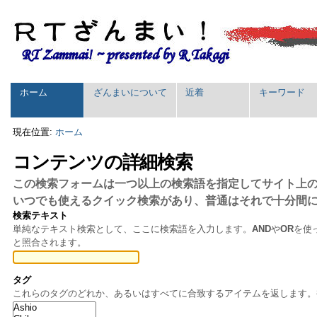
パ
コ
ン
ー
テ
ソ
ン
ナ
ツ
ル
に
セ
ツ
ホーム
ざんまいについて
近着
キーワード
飛
ク
ー
ぶ
シ
|
ル
現在位置:
ホーム
ナ
ョ
ビ
コンテンツの詳細検索
ン
ゲ
この検索フォームは一つ以上の検索語を指定してサイト上
ー
シ
いつでも使えるクイック検索があり、普通はそれで十分間
ョ
検索テキスト
ン
単純なテキスト検索として、ここに検索語を入力します。
AND
や
OR
を使
に
と照合されます。
飛
ぶ
タグ
これらのタグのどれか、あるいはすべてに合致するアイテムを返します