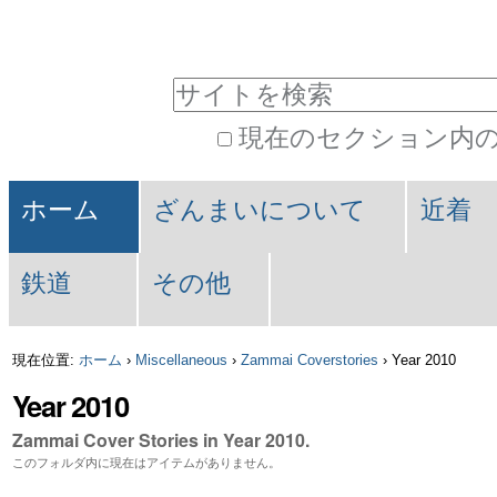
パ
コ
ン
ー
サイトを検索
テ
ソ
現在のセクション内
ン
ナ
詳
ツ
セ
ル
細
ホーム
ざんまいについて
近着
に
検
ク
ツ
索
飛
鉄道
その他
シ
ー
ぶ
ョ
ル
現在位置:
ホーム
›
Miscellaneous
›
Zammai Coverstories
›
Year 2010
|
ン
Year 2010
ナ
Zammai Cover Stories in Year 2010.
ビ
このフォルダ内に現在はアイテムがありません。