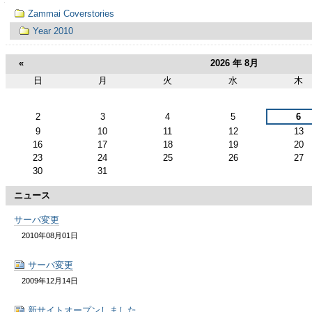
ゲ
ナ
Zammai Coverstories
ビ
ー
ゲ
Year 2010
ー
シ
シ
«
2026 年 8月
ョ
ン
ョ
日
月
火
水
木
8
月
ン
2
3
4
5
6
9
10
11
12
13
に
16
17
18
19
20
23
24
25
26
27
飛
30
31
ぶ
ニュース
サーバ変更
2010年08月01日
サーバ変更
2009年12月14日
新サイトオープンしました