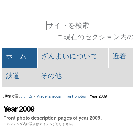
パ
コ
ン
ー
サイトを検索
テ
ソ
現在のセクション内
ン
ナ
詳
ツ
セ
ル
細
ホーム
ざんまいについて
近着
に
検
ク
ツ
索
飛
鉄道
その他
シ
ー
ぶ
ョ
ル
現在位置:
ホーム
›
Miscellaneous
›
Front photos
›
Year 2009
|
ン
Year 2009
ナ
Front photo description pages of year 2009.
ビ
このフォルダ内に現在はアイテムがありません。