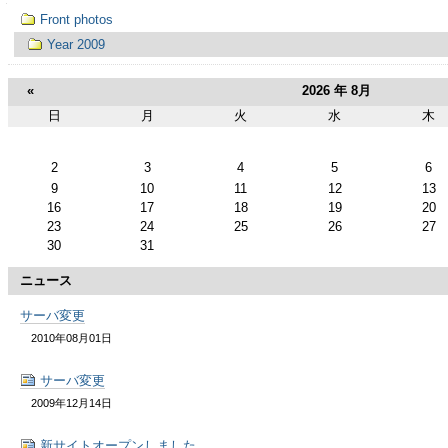
ゲ
ナ
Front photos
ビ
ー
ゲ
Year 2009
ー
シ
シ
«
2026 年 8月
ョ
ン
ョ
日
月
火
水
木
8
月
ン
2
3
4
5
6
9
10
11
12
13
に
16
17
18
19
20
23
24
25
26
27
飛
30
31
ぶ
ニュース
サーバ変更
2010年08月01日
サーバ変更
2009年12月14日
新サイトオープンしました