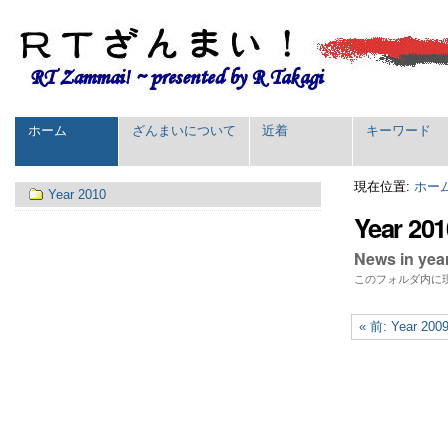
パ
コ
ン
ー
テ
ソ
ン
ナ
ツ
ル
に
セ
ツ
ホーム
ざんまいについて
近着
キーワード
飛
ク
ー
ぶ
シ
|
ル
ナ
現在位置:
ホー
ナ
Year 2010
ョ
ビ
ビ
Year 201
ン
ゲ
ゲ
ー
シ
News in yea
ー
ョ
シ
このフォルダ内に
ン
ョ
ン
« 前: Year 200
に
飛
ぶ