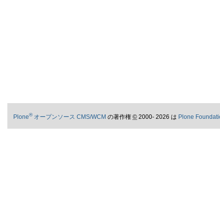
®
Plone
オープンソース CMS/WCM
の著作権
©
2000- 2026 は
Plone Foundati