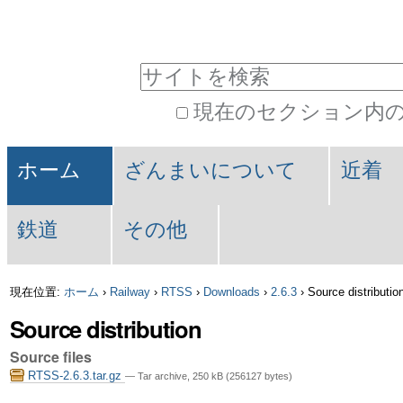
パ
コ
ン
ー
サイトを検索
テ
ソ
現在のセクション内
ン
ナ
詳
ツ
セ
ル
細
ホーム
ざんまいについて
近着
に
検
ク
ツ
索
飛
鉄道
その他
シ
ー
ぶ
ョ
ル
現在位置:
ホーム
›
Railway
›
RTSS
›
Downloads
›
2.6.3
›
Source distributio
|
ン
Source distribution
ナ
Source files
ビ
RTSS-2.6.3.tar.gz
— Tar archive, 250 kB (256127 bytes)