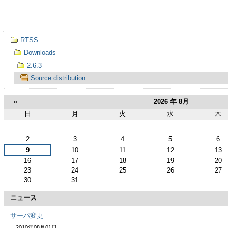
ゲ
ー
ナ
シ
RTSS
ビ
ゲ
Downloads
ョ
ー
2.6.3
シ
ン
Source distribution
ョ
ン
に
«
2026 年 8月
日
月
火
水
木
飛
8
月
ぶ
2
3
4
5
6
9
10
11
12
13
16
17
18
19
20
23
24
25
26
27
30
31
ニュース
サーバ変更
2010年08月01日