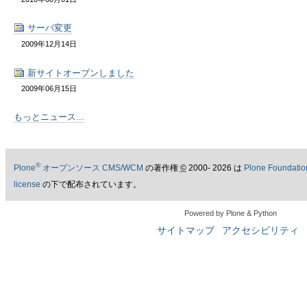
サーバ変更
2009年12月14日
新サイトオープンしました
2009年06月15日
もっとニュース...
®
Plone
オープンソース CMS/WCM
の著作権
©
2000- 2026 は
Plone Foundatio
license
の下で配布されています。
Powered by Plone & Python
サイトマップ
アクセシビリティ