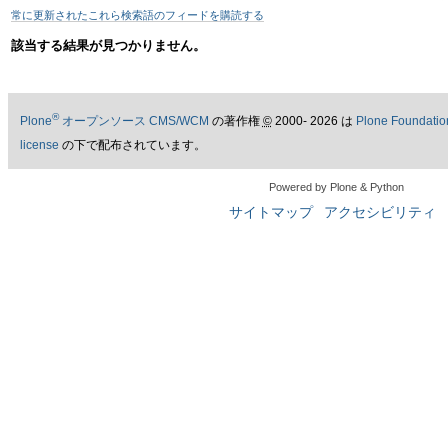
ゲ
常に更新されたこれら検索語のフィードを購読する
ー
該当する結果が見つかりません。
シ
ョ
®
Plone
オープンソース CMS/WCM
の著作権
©
2000- 2026 は
Plone Foundatio
license
の下で配布されています。
ン
Powered by Plone & Python
に
サイトマップ
アクセシビリティ
飛
ぶ