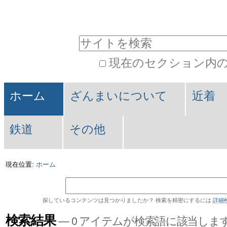
パ
コ
ン
ー
サイトを検索
テ
ソ
現在のセクション内
ン
ナ
詳
ツ
セ
ル
細
ホーム
ざんまいについて
近着
に
検
ク
ツ
索
飛
鉄道
その他
シ
ー
ぶ
ョ
ル
現在位置:
ホーム
|
ン
ナ
探しているコンテンツは見つかりましたか？ 検索を精密にするには
詳細
ビ
検索結果
—
0 アイテムが検索語に該当しま