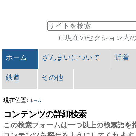
パ
コ
ン
ー
サイトを検索
テ
ソ
現在のセクション内
ン
ナ
詳
ツ
セ
ル
細
ホーム
ざんまいについて
近着
に
検
ク
ツ
索
飛
鉄道
その他
シ
ー
ぶ
ョ
ル
|
現在位置:
ホーム
ン
ナ
コンテンツの詳細検索
ビ
この検索フォームは一つ以上の検索語を
コンテンツを探せるようにしてくれます