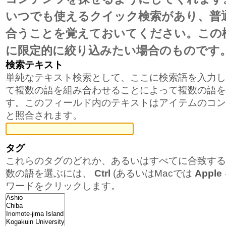
ゲ
いつでも使えるクイック検索があり、普
ー
合うことを覚えておいてください。この
シ
に限定的に絞り込みたい場合のものです
ョ
検索テキスト
単純なテキスト検索として、ここに検索語を入力し
ン
て複数の語を組み合わせることによって複数の語を
に
す。このフィールド内のテキストはアイテムのコン
と照合されます。
飛
ぶ
タグ
これらのタグのどれか、あるいはすべてに合致する
数の語を選ぶには、
Ctrl
(あるいはMacでは
Apple
ワードをクリックします。