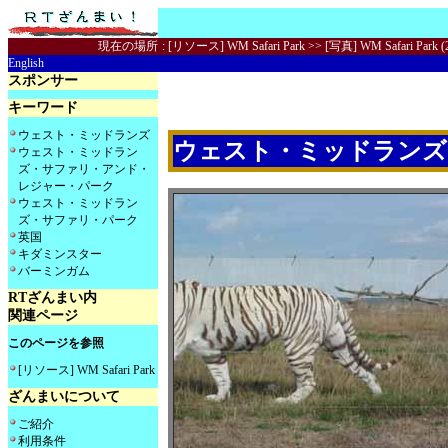
現在の場所
:
[リソース] WM Safari Park
>> [写真] WM Safari Park (
English
スポンサー
キーワード
ウェスト・ミッドランズ
ウェスト・ミッドランズ・
ウェスト・ミッドラン
ズ・サファリ・アンド・
レジャー・パーク
ウェスト・ミッドラン
ズ・サファリ・パーク
英国
キダミンスター
バーミンガム
RTざんまい内
関連ページ
このページを参照
[リソース] WM Safari Park
ざんまいについて
ご紹介
利用条件