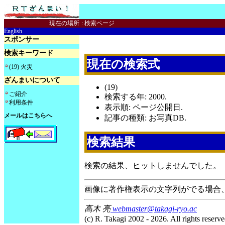
現在の場所
:
検索ページ
English
スポンサー
検索キーワード
現在の検索式
(19) 火災
ざんまいについて
(19)
ご紹介
検索する年: 2000.
利用条件
表示順: ページ公開日.
メールはこちらへ
記事の種類: お写真DB.
検索結果
検索の結果、ヒットしませんでした。
画像に著作権表示の文字列がでる場合
高木 亮
webmaster@takagi-ryo.ac
(c) R. Takagi 2002 - 2026. All rights reserve