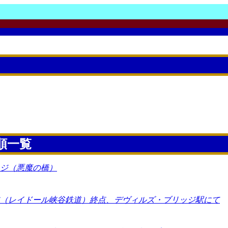
順一覧
ッジ（悪魔の橋）
（レイドール峡谷鉄道）終点、デヴィルズ・ブリッジ駅にて