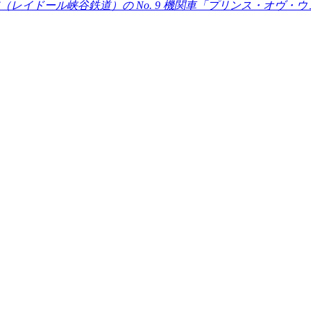
レイドール峡谷鉄道）の No. 9 機関車「プリンス・オヴ・