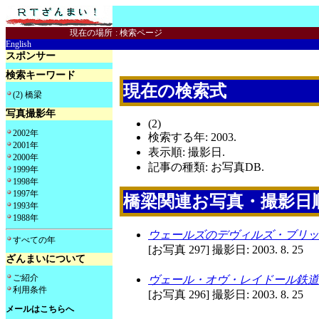
現在の場所
:
検索ページ
English
スポンサー
検索キーワード
現在の検索式
(2) 橋梁
写真撮影年
(2)
2002年
検索する年: 2003.
2001年
表示順: 撮影日.
2000年
記事の種類: お写真DB.
1999年
1998年
1997年
橋梁関連お写真・撮影日
1993年
1988年
ウェールズのデヴィルズ・ブリ
すべての年
[お写真 297] 撮影日: 2003. 8. 25
ざんまいについて
ご紹介
ヴェール・オヴ・レイドール鉄道
利用条件
[お写真 296] 撮影日: 2003. 8. 25
メールはこちらへ