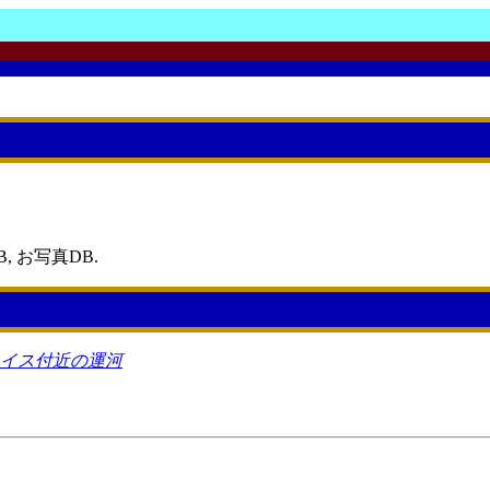
, お写真DB.
レイス付近の運河