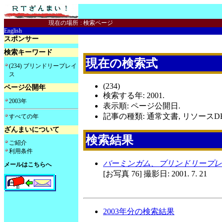
現在の場所
:
検索ページ
English
スポンサー
検索キーワード
現在の検索式
(234) ブリンドリープレイ
ス
(234)
ページ公開年
検索する年: 2001.
2003年
表示順: ページ公開日.
記事の種類: 通常文書, リソースDB
すべての年
ざんまいについて
検索結果
ご紹介
利用条件
バーミンガム、ブリンドリープ
メールはこちらへ
[お写真 76] 撮影日: 2001. 7. 21
2003年分の検索結果