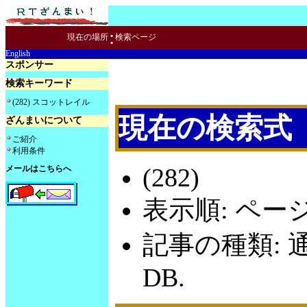
:
現在の場所
検索ページ
English
スポンサー
検索キーワード
(282) スコットレイル
現在の検索式
ざんまいについて
ご紹介
利用条件
(282)
メールはこちらへ
表示順: ペー
記事の種類: 
DB.