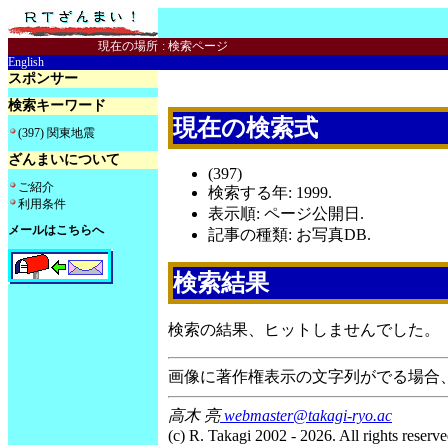
現在の場所
:
検索ページ
English
スポンサー
検索キーワード
現在の検索式
(397) 関東地震
ざんまいについて
(397)
ご紹介
検索する年: 1999.
利用条件
表示順: ページ公開日.
メールはこちらへ
記事の種類: お写真DB.
検索結果
検索の結果、ヒットしませんでした。
画像に著作権表示の文字列がでる場合
高木 亮
webmaster@takagi-ryo.ac
(c) R. Takagi 2002 - 2026. All rights reserve