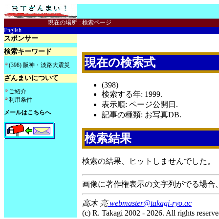
現在の場所
:
検索ページ
English
スポンサー
検索キーワード
現在の検索式
(398) 阪神・淡路大震災
ざんまいについて
(398)
ご紹介
検索する年: 1999.
利用条件
表示順: ページ公開日.
メールはこちらへ
記事の種類: お写真DB.
検索結果
検索の結果、ヒットしませんでした。
画像に著作権表示の文字列がでる場合
高木 亮
webmaster@takagi-ryo.ac
(c) R. Takagi 2002 - 2026. All rights reserve