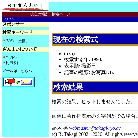
現在の場所
:
検索ページ
English
スポンサー
検索キーワード
現在の検索式
(536) 「堂橋」
ざんまいについて
(536)
ご紹介
検索する年: 1998.
利用条件
表示順: 撮影日.
メールはこちらへ
記事の種類: お写真DB.
検索結果
検索の結果、ヒットしませんでした。
画像に著作権表示の文字列がでる場合
高木 亮
webmaster@takagi-ryo.ac
(c) R. Takagi 2002 - 2026. All rights reserve