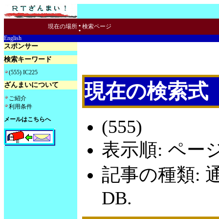
:
現在の場所
検索ページ
English
スポンサー
検索キーワード
(555) IC225
現在の検索式
ざんまいについて
ご紹介
利用条件
メールはこちらへ
(555)
表示順: ペー
記事の種類: 
DB.