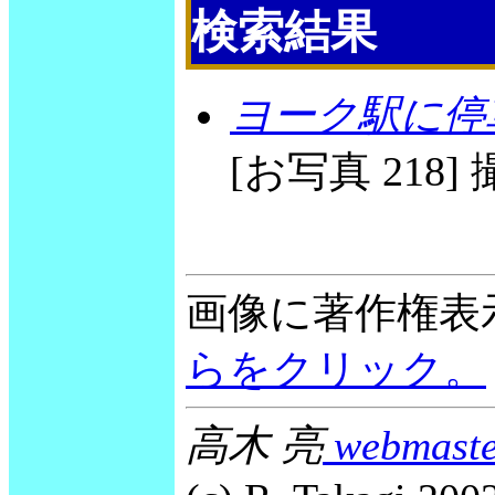
検索結果
ヨーク駅に停車中
[お写真 218] 撮
画像に著作権表
らをクリック。
高木 亮
webmaste