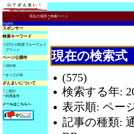
:
現在の場所
検索ページ
English
スポンサー
検索キーワード
(575) 小田原ブルーウェイ
ブリッジ
現在の検索式
ページ公開年
2001年
(575)
すべての年
ざんまいについて
検索する年: 20
ご紹介
利用条件
表示順: ペー
メールはこちらへ
記事の種類: 