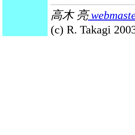
高木 亮
webmaste
(c) R. Takagi 2003