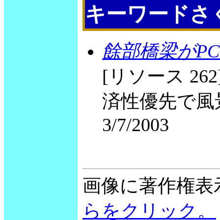
キーワードさ
餘部橋梁がP
[リソース 26
済性優先で風景壊すな
3/7/2003
画像に著作権表
らをクリック。