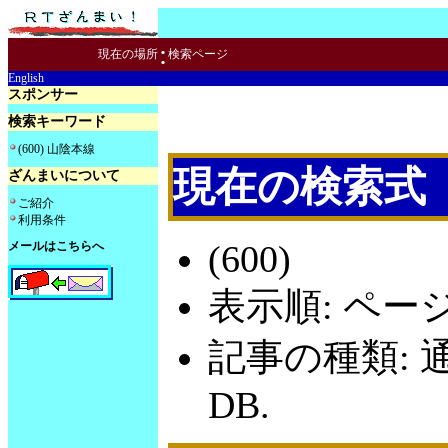
:
現在の場所
検索ページ
English
スポンサー
検索キーワード
(600) 山陰本線
現在の検索式
ざんまいについて
ご紹介
利用条件
(600)
メールはこちらへ
表示順: ペー
記事の種類: 
DB.