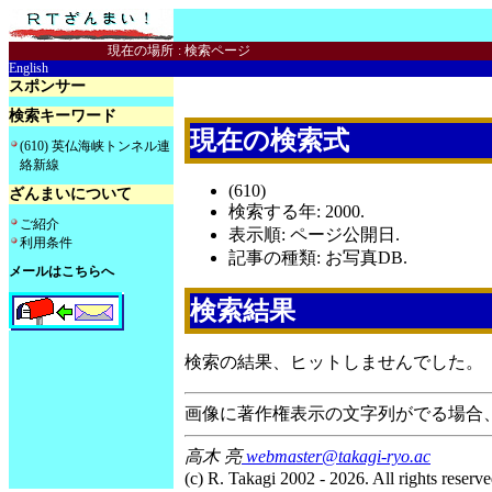
現在の場所
:
検索ページ
English
スポンサー
検索キーワード
現在の検索式
(610) 英仏海峡トンネル連
絡新線
(610)
ざんまいについて
検索する年: 2000.
ご紹介
表示順: ページ公開日.
利用条件
記事の種類: お写真DB.
メールはこちらへ
検索結果
検索の結果、ヒットしませんでした。
画像に著作権表示の文字列がでる場合
高木 亮
webmaster@takagi-ryo.ac
(c) R. Takagi 2002 - 2026. All rights reserve