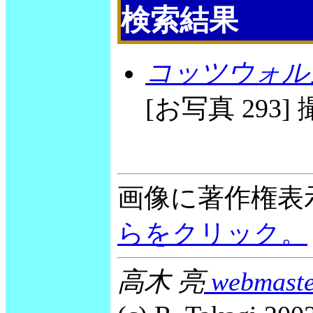
検索結果
コッツウォル
[お写真 293] 撮
画像に著作権表
らをクリック。
高木 亮
webmaste