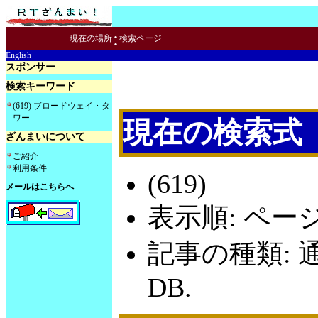
:
現在の場所
検索ページ
English
スポンサー
検索キーワード
(619) ブロードウェイ・タ
ワー
現在の検索式
ざんまいについて
ご紹介
利用条件
(619)
メールはこちらへ
表示順: ペー
記事の種類: 
DB.