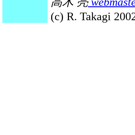
高木 亮
webmaste
(c) R. Takagi 2002