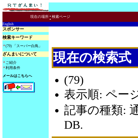
:
現在の場所
検索ページ
English
スポンサー
検索キーワード
(79) 「スーパー白鳥」
現在の検索式
ざんまいについて
ご紹介
利用条件
(79)
メールはこちらへ
表示順: ペー
記事の種類: 
DB.