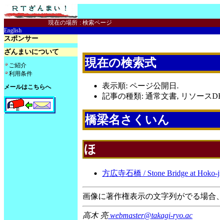
現在の場所
:
検索ページ
English
スポンサー
ざんまいについて
現在の検索式
ご紹介
利用条件
表示順: ページ公開日.
メールはこちらへ
記事の種類: 通常文書, リソースDB
橋梁名さくいん
ほ
方広寺石橋 / Stone Bridge at Hoko-ji
画像に著作権表示の文字列がでる場合
高木 亮
webmaster@takagi-ryo.ac