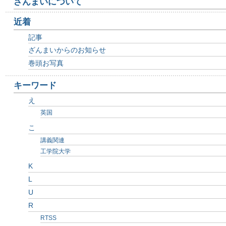
ゲ
ざんまいについて
ー
近着
シ
記事
ざんまいからのお知らせ
ョ
巻頭お写真
ン
キーワード
に
え
英国
飛
こ
ぶ
講義関連
工学院大学
K
L
U
R
RTSS