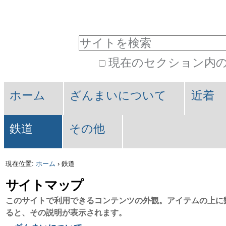
パ
コ
ン
ー
サイトを検索
テ
ソ
現在のセクション内
ン
ナ
詳
ツ
セ
ル
細
ホーム
ざんまいについて
近着
に
検
ク
ツ
索
飛
鉄道
その他
シ
ー
ぶ
ョ
ル
現在位置:
ホーム
›
鉄道
|
ン
サイトマップ
ナ
このサイトで利用できるコンテンツの外観。アイテムの上に
ビ
ると、その説明が表示されます。