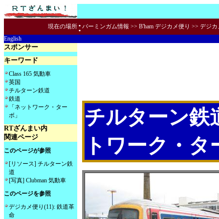
:
現在の場所
バーミンガム情報
>>
B'ham デジカメ便り
>>
デジカメ
English
スポンサー
キーワード
Class 165 気動車
英国
チルターン鉄道
鉄道
「ネットワーク・ター
チルターン鉄道の
ボ」
RTざんまい内
関連ページ
トワーク・タ
このページが参照
[リソース] チルターン鉄
道
[写真] Clubman 気動車
このページを参照
デジカメ便り(11): 鉄道革
命