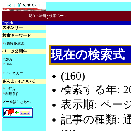
:
現在の場所
検索ページ
English
スポンサー
検索キーワード
(160) JR東海
現在の検索式
ページ公開年
2002年
1999年
(160)
すべての年
ざんまいについて
検索する年: 20
ご紹介
利用条件
表示順: ペー
メールはこちらへ
記事の種類: 