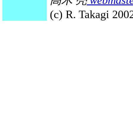
高木 亮
webmaste
(c) R. Takagi 2002