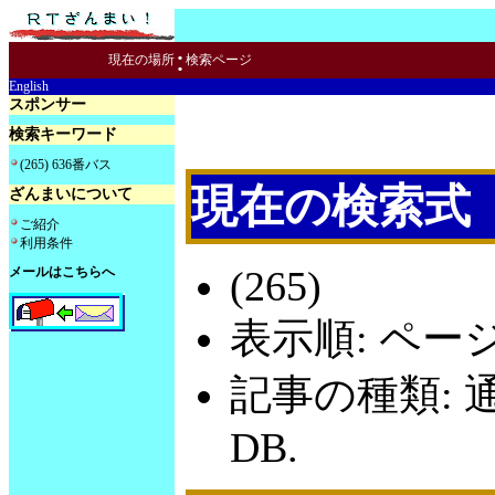
:
現在の場所
検索ページ
English
スポンサー
検索キーワード
(265) 636番バス
現在の検索式
ざんまいについて
ご紹介
利用条件
(265)
メールはこちらへ
表示順: ペー
記事の種類: 
DB.