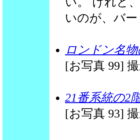
い。 けれど
いのが、バー
ロンドン名物
[お写真 99] 撮影
21番系統の2
[お写真 93] 撮影