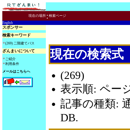
:
現在の場所
検索ページ
English
スポンサー
検索キーワード
(269) 二階建てバス
現在の検索式
ざんまいについて
ご紹介
利用条件
(269)
メールはこちらへ
表示順: ペー
記事の種類: 
DB.