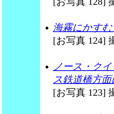
[お写真 128] 撮
海霧にかすむ
[お写真 124] 撮
ノース・クイ
ス鉄道橋方面
[お写真 123] 撮