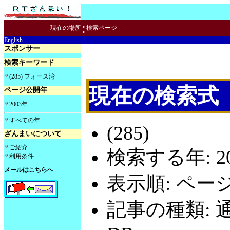
:
現在の場所
検索ページ
English
スポンサー
検索キーワード
(285) フォース湾
現在の検索式
ページ公開年
2003年
すべての年
(285)
ざんまいについて
ご紹介
検索する年: 20
利用条件
メールはこちらへ
表示順: ペー
記事の種類: 