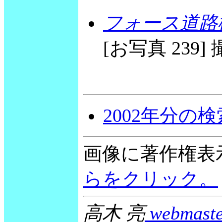
フォース道路
[お写真 239] 撮
2002年分の
画像に著作権表
らをクリック。
高木 亮
webmaste