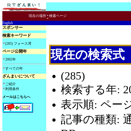
:
現在の場所
検索ページ
English
スポンサー
検索キーワード
(285) フォース湾
現在の検索式
ページ公開年
2002年
すべての年
(285)
ざんまいについて
ご紹介
検索する年: 20
利用条件
メールはこちらへ
表示順: ペー
記事の種類: 