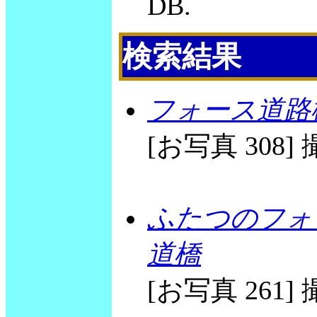
DB.
検索結果
フォース道路
[お写真 308] 撮
ふたつのフォ
道橋
[お写真 261] 撮