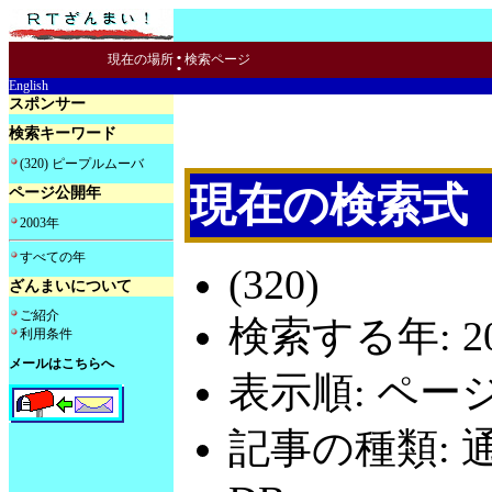
:
現在の場所
検索ページ
English
スポンサー
検索キーワード
(320) ピープルムーバ
現在の検索式
ページ公開年
2003年
すべての年
(320)
ざんまいについて
ご紹介
検索する年: 20
利用条件
メールはこちらへ
表示順: ペー
記事の種類: 