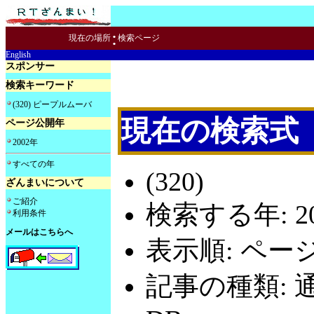
:
現在の場所
検索ページ
English
スポンサー
検索キーワード
(320) ピープルムーバ
現在の検索式
ページ公開年
2002年
すべての年
(320)
ざんまいについて
ご紹介
検索する年: 20
利用条件
メールはこちらへ
表示順: ペー
記事の種類: 