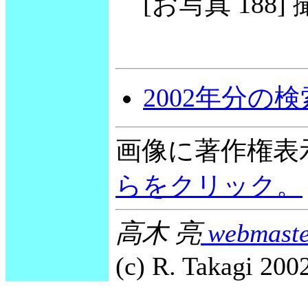
[お写真 188] 撮
2002年分の
画像に著作権表
らをクリック。
高木 亮
webmaste
(c) R. Takagi 2002