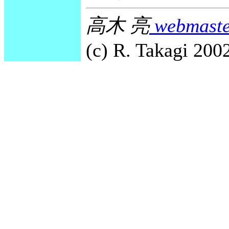
高木 亮
webmaste
(c) R. Takagi 2002