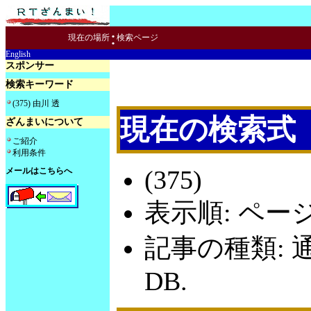
:
現在の場所
検索ページ
English
スポンサー
検索キーワード
(375) 由川 透
現在の検索式
ざんまいについて
ご紹介
利用条件
(375)
メールはこちらへ
表示順: ペー
記事の種類: 
DB.