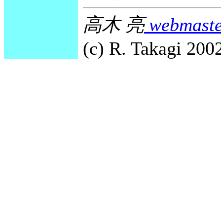
高木 亮
webmaste
(c) R. Takagi 2002