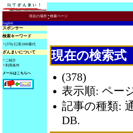
:
現在の場所
検索ページ
English
スポンサー
検索キーワード
(378) E2系1000番代
現在の検索式
ざんまいについて
ご紹介
利用条件
(378)
メールはこちらへ
表示順: ペー
記事の種類: 
DB.