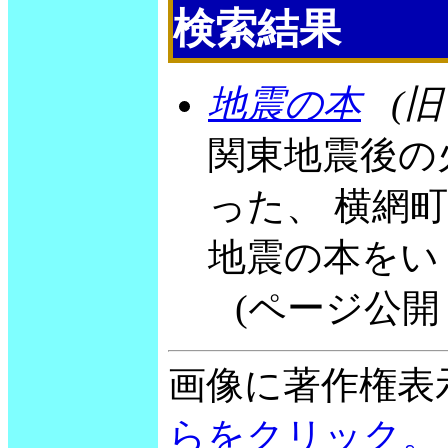
検索結果
地震の本
(
関東地震後の火
った、 横網
地震の本をい
(ページ公開 200
画像に著作権表
らをクリック。