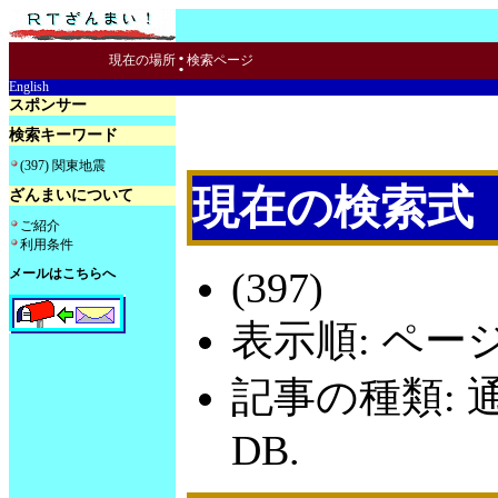
:
現在の場所
検索ページ
English
スポンサー
検索キーワード
(397) 関東地震
現在の検索式
ざんまいについて
ご紹介
利用条件
(397)
メールはこちらへ
表示順: ペー
記事の種類: 
DB.