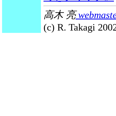
高木 亮
webmaste
(c) R. Takagi 2002