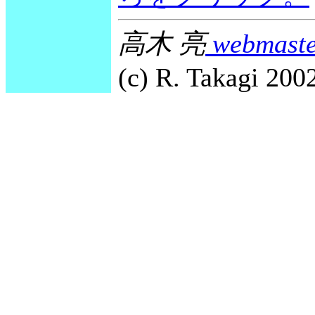
高木 亮
webmaste
(c) R. Takagi 2002