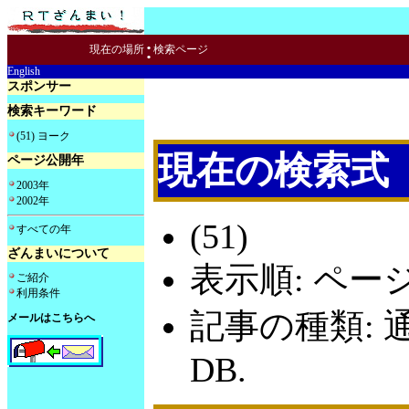
:
現在の場所
検索ページ
English
スポンサー
検索キーワード
(51) ヨーク
現在の検索式
ページ公開年
2003年
2002年
(51)
すべての年
ざんまいについて
表示順: ペー
ご紹介
利用条件
記事の種類: 
メールはこちらへ
DB.