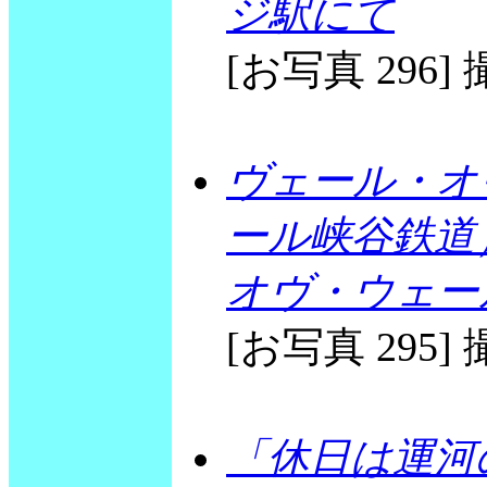
ジ駅にて
[お写真 296] 撮
ヴェール・オ
ール峡谷鉄道）
オヴ・ウェー
[お写真 295] 撮
「休日は運河