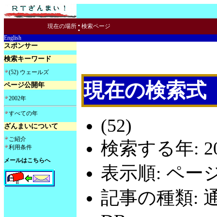
:
現在の場所
検索ページ
English
スポンサー
検索キーワード
(52) ウェールズ
現在の検索式
ページ公開年
2002年
すべての年
(52)
ざんまいについて
ご紹介
検索する年: 20
利用条件
メールはこちらへ
表示順: ペー
記事の種類: 