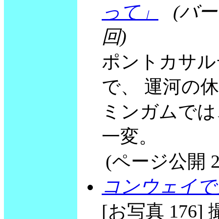
って」
(バ
回)
ポントカサル
で、 運河の
ミンガムでは
一変。
(ページ公開 2003
コンウェイで
[お写真 176] 撮