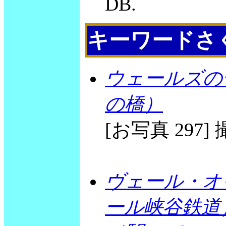
DB.
キーワードさ
ウェールズの
の橋）
[お写真 297] 撮
ヴェール・オ
ール峡谷鉄道