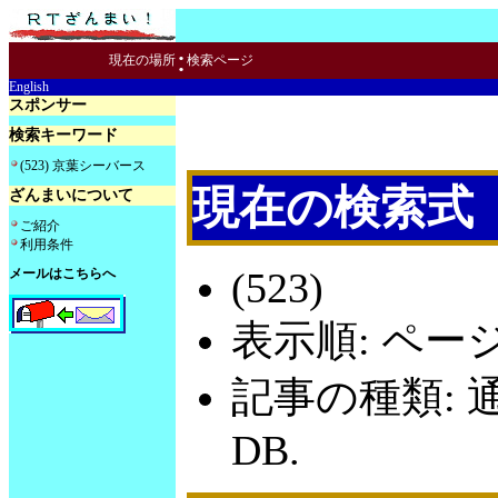
:
現在の場所
検索ページ
English
スポンサー
検索キーワード
(523) 京葉シーバース
現在の検索式
ざんまいについて
ご紹介
利用条件
(523)
メールはこちらへ
表示順: ペー
記事の種類: 
DB.