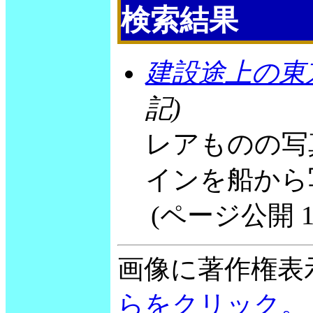
検索結果
建設途上の東
記)
レアものの写
インを船から
(ページ公開 1999
画像に著作権表
らをクリック。