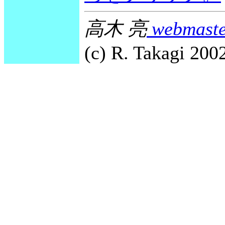
高木 亮
webmaste
(c) R. Takagi 2002