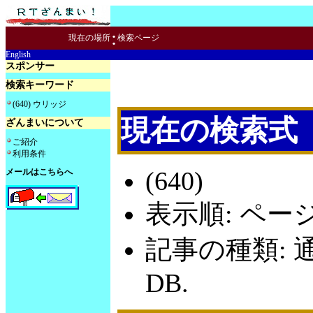
:
現在の場所
検索ページ
English
スポンサー
検索キーワード
(640) ウリッジ
現在の検索式
ざんまいについて
ご紹介
利用条件
(640)
メールはこちらへ
表示順: ペー
記事の種類: 
DB.