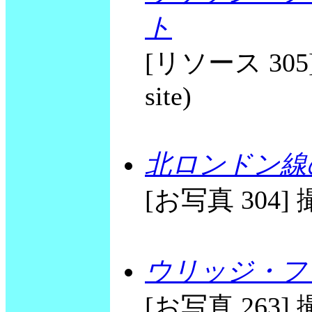
ト
[リソース 305] T
site)
北ロンドン線の C
[お写真 304] 撮
ウリッジ・フリ
[お写真 263] 撮